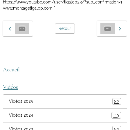
https://www.youtube.com/user/tigalop23/?sub_confirmation=1
www.montagetigalop.com "
Retour
montage tigalop
AEGEQ
Accueil
Vidéos
Vidéos 2025
82
Vidéos 2024
119
Vidéos 2023
82