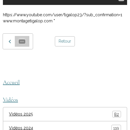
https://www.youtube.com/user/tigalop23/?sub_confirmation=1
www.montagetigalop.com "
Retour
montage tigalop
AEGEQ
Accueil
Vidéos
Vidéos 2025
82
Vidéos 2024
119